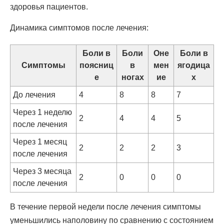
здоровья пациентов.
Динамика симптомов после лечения:
Боли в
Боли
Оне
Боли в
Симптомы
поясниц
в
мен
ягодица
е
ногах
ие
х
До лечения
4
8
8
7
Через 1 неделю
2
4
4
5
после лечения
Через 1 месяц
2
2
2
3
после лечения
Через 3 месяца
2
0
0
0
после лечения
В течение первой недели после лечения симптомы
уменьшились наполовину по сравнению с состоянием