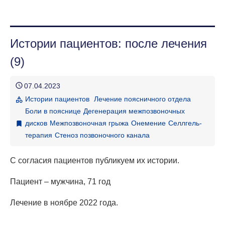
ГЛАВНАЯ СТРАНИЦА
Истории пациентов: после лечения
МЕТОДЫ ЛЕЧЕНИЯ
(9)
ОСНОВНЫЕ ЗАБОЛЕВАНИЯ И СИМПТОМЫ
schedule
07.04.2023
О КЛИНИКЕ
Истории пациентов
Лечение поясничного отдела
category
Боли в пояснице
Дегенерация межпозвоночных
О ЛЕЧЕНИИ В КЛИНИКЕ
дисков
Межпозвоночная грыжа
Онемение
Селлгель-
bookmark
терапия
Стеноз позвоночного канала
КАК ДОБРАТЬСЯ
БЛОГ КЛИНИКИ
С согласия пациентов публикуем их истории.
Пациент
– мужчина, 71 год
Лечение в ноябре 2022 года.