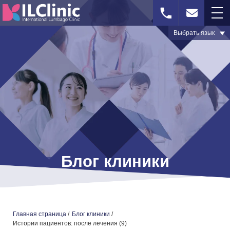
Выбрать язык
WhatsApp
Визуальная
Форма
диагностика
обратной
связи
ГЛАВНАЯ СТРАНИЦА
Блог клиники
СЕЛЛГЕЛЬ-ТЕРАПИЯ
МЕЖПОЗВОНОЧНАЯ ГРЫЖА – ПРИЧИНЫ И МЕТОДЫ
ЛЕЧЕНИЯ
ЛЕЧЕНИЕ СТЕНОЗА ПОЗВОНОЧНОГО КАНАЛА
Главная страница
/
Блог клиники
/
Истории пациентов: после лечения (9)
БЛОГ КЛИНИКИ