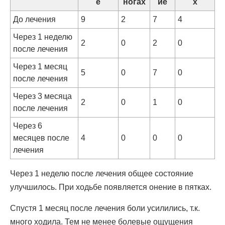
е
ногах
ие
х
До лечения
9
2
7
4
Через 1 неделю
2
0
2
0
после лечения
Через 1 месяц
5
0
7
0
после лечения
Через 3 месяца
2
0
1
0
после лечения
Через 6
месяцев после
4
0
0
0
лечения
Через 1 неделю после лечения общее состояние
улучшилось. При ходьбе появляется онение в пятках.
Спустя 1 месяц после лечения боли усилились, т.к.
много ходила. Тем не менее болевые ощущения