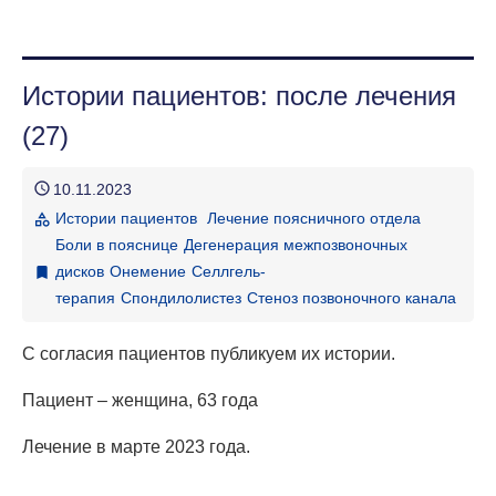
ГЛАВНАЯ СТРАНИЦА
Истории пациентов: после лечения
МЕТОДЫ ЛЕЧЕНИЯ
(27)
ОСНОВНЫЕ ЗАБОЛЕВАНИЯ И СИМПТОМЫ
schedule
10.11.2023
О КЛИНИКЕ
Истории пациентов
Лечение поясничного отдела
category
Боли в пояснице
Дегенерация межпозвоночных
О ЛЕЧЕНИИ В КЛИНИКЕ
дисков
Онемение
Селлгель-
bookmark
терапия
Спондилолистез
Стеноз позвоночного канала
КАК ДОБРАТЬСЯ
БЛОГ КЛИНИКИ
С согласия пациентов публикуем их истории.
Пациент
– женщина, 63 года
Лечение в марте 2023 года.