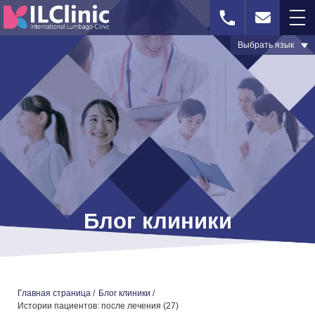
Выбрать язык
WhatsApp
Визуальная
Форма
диагностика
обратной
связи
ГЛАВНАЯ СТРАНИЦА
Блог клиники
СЕЛЛГЕЛЬ-ТЕРАПИЯ
МЕЖПОЗВОНОЧНАЯ ГРЫЖА – ПРИЧИНЫ И МЕТОДЫ
ЛЕЧЕНИЯ
ЛЕЧЕНИЕ СТЕНОЗА ПОЗВОНОЧНОГО КАНАЛА
Главная страница
/
Блог клиники
/
Истории пациентов: после лечения (27)
БЛОГ КЛИНИКИ