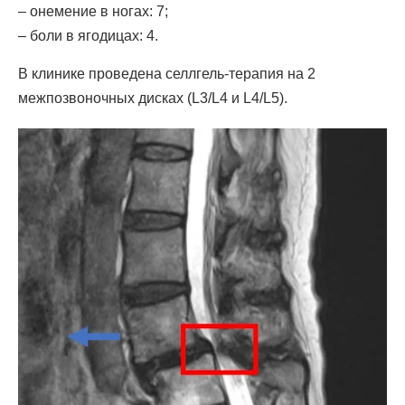
– онемение в ногах: 7;
– боли в ягодицах: 4.
В клинике проведена селлгель-терапия на 2
межпозвоночных дисках (L3/L4 и L4/L5).