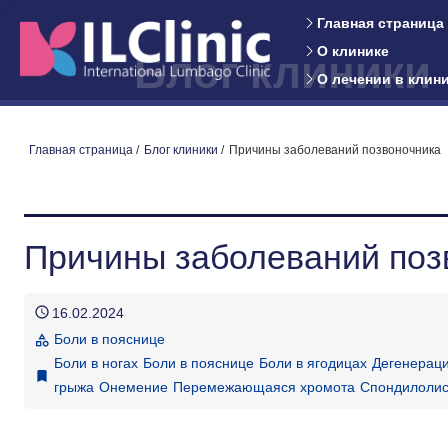
Главная страница
О клинике
Блог клиники
О лечении в клин
Главная страница
/
Блог клиники
/
Причины заболеваний позвоночника
Причины заболеваний поз
schedule
16.02.2024
Боли в пояснице
category
Боли в ногах
Боли в пояснице
Боли в ягодицах
Дегенераци
bookmark
грыжа
Онемение
Перемежающаяся хромота
Спондилолис