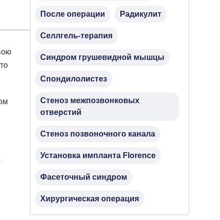
После операции
Радикулит
Селлгель-терапия
вою
Синдром грушевидной мышцы
то
Спондилолистез
Стеноз межпозвонковых
ом
отверстий
Стеноз позвоночного канала
Установка импланта Florence
о
Фасеточный синдром
Хирургическая операция