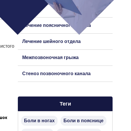
Ишиас (защемление седалищного
нерва)
Лечение поясничного отдела
Лечение шейного отдела
нистого
Межпозвоночная грыжа
Стеноз позвоночного канала
Теги
Боли в ногах
Боли в пояснице