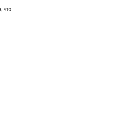
, что
й