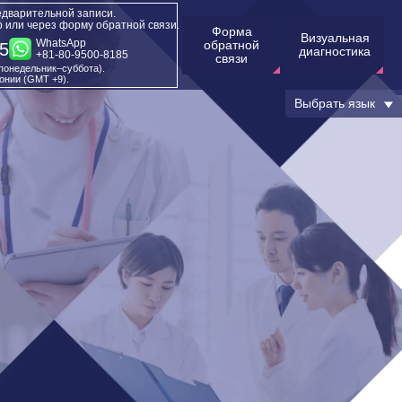
едварительной записи.
p или через форму обратной связи.
Форма
Визуальная
WhatsApp
обратной
5
диагностика
+81-80-9500-8185
связи
(понедельник–суббота).
онии (GMT +9).
Выбрать язык
Категории
Боли в пояснице
Визуальная диагностика
Истории пациентов