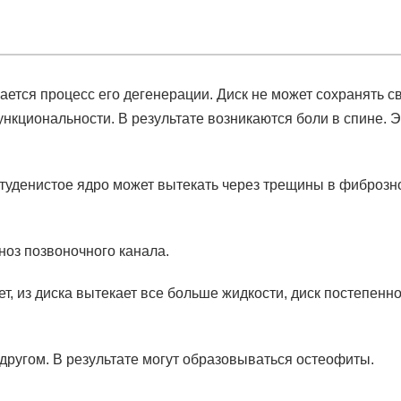
ется процесс его дегенерации. Диск не может сохранять с
нкциональности. В результате возникаются боли в спине. Э
туденистое ядро может вытекать через трещины в фиброзн
ноз позвоночного канала.
, из диска вытекает все больше жидкости, диск постепенн
с другом. В результате могут образовываться остеофиты.