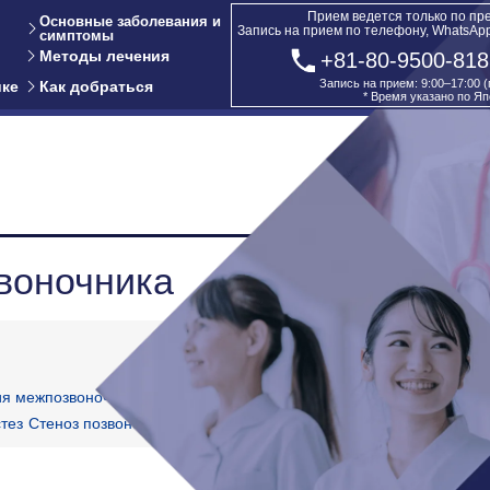
Прием ведется только по пр
Основные заболевания и
Запись на прием по телефону, WhatsAp
симптомы
Методы лечения
+81-80-9500-818
Запись на прием: 9:00–17:00 
ике
Как добраться
* Время указано по Яп
воночника
я межпозвоночных дисков
Межпозвоночная
тез
Стеноз позвоночного канала