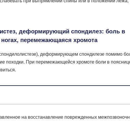
лабевать при выпрямлении спины или в положении лежа, 
листез, деформирующий спондилез: боль в
и ногах, перемежающаяся хромота
 (спондилолистезе), деформирующем спондилезе помимо бо
ние походки. При перемежающейся хромоте боли в поясниц
виться.
аправленное на восстанавление поврежденных межпозвоноч