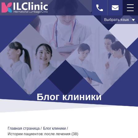
Выбрать язык
WhatsApp
Визуальная
Форма
диагностика
обратной
связи
ГЛАВНАЯ СТРАНИЦА
Блог клиники
СЕЛЛГЕЛЬ-ТЕРАПИЯ
МЕЖПОЗВОНОЧНАЯ ГРЫЖА – ПРИЧИНЫ И МЕТОДЫ
ЛЕЧЕНИЯ
ЛЕЧЕНИЕ СТЕНОЗА ПОЗВОНОЧНОГО КАНАЛА
Главная страница
/
Блог клиники
/
Истории пациентов: после лечения (38)
БЛОГ КЛИНИКИ