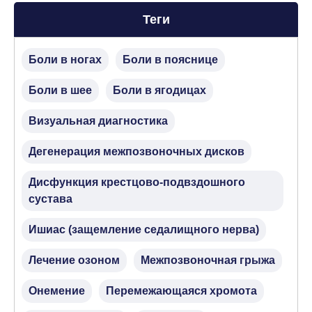
Теги
Боли в ногах
Боли в пояснице
Боли в шее
Боли в ягодицах
Визуальная диагностика
Дегенерация межпозвоночных дисков
Дисфункция крестцово-подвздошного
сустава
Ишиас (защемление седалищного нерва)
Лечение озоном
Межпозвоночная грыжа
Онемение
Перемежающаяся хромота