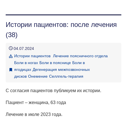
ГЛАВНАЯ СТРАНИЦА
Истории пациентов: после лечения
МЕТОДЫ ЛЕЧЕНИЯ
(38)
ОСНОВНЫЕ ЗАБОЛЕВАНИЯ И СИМПТОМЫ
schedule
04.07.2024
О КЛИНИКЕ
Истории пациентов
Лечение поясничного отдела
category
Боли в ногах
Боли в пояснице
Боли в
О ЛЕЧЕНИИ В КЛИНИКЕ
ягодицах
Дегенерация межпозвоночных
bookmark
дисков
Онемение
Селлгель-терапия
КАК ДОБРАТЬСЯ
БЛОГ КЛИНИКИ
С согласия пациентов публикуем их истории.
Пациент
– женщина, 63 года
Лечение в июле 2023 года.