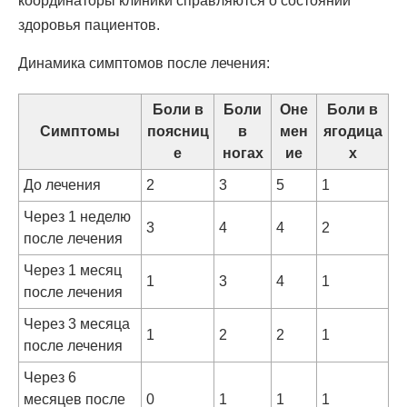
координаторы клиники справляются о состоянии
здоровья пациентов.
Динамика симптомов после лечения:
Боли в
Боли
Оне
Боли в
Симптомы
поясниц
в
мен
ягодица
е
ногах
ие
х
До лечения
2
3
5
1
Через 1 неделю
3
4
4
2
после лечения
Через 1 месяц
1
3
4
1
после лечения
Через 3 месяца
1
2
2
1
после лечения
Через 6
месяцев после
0
1
1
1